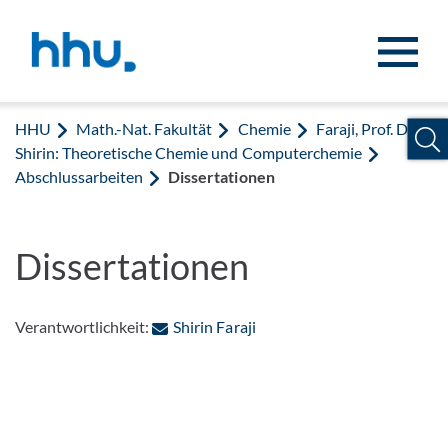
Zum Inhalt springen
Zur Suche springen
HHU
Math.-Nat. Fakultät
Chemie
Faraji, Prof. Dr.
Shirin: Theoretische Chemie und Computerchemie
Abschlussarbeiten
Dissertationen
Dissertationen
: Per E-Mail kontaktieren
Verantwortlichkeit:
Shirin Faraji